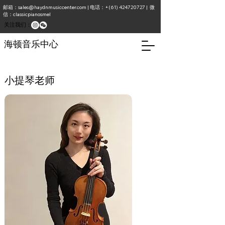
邮箱：
sales@haydnmusiccenter.com
| 电话：+(61)
424720727
| 微
信：classicpianosmel
​关注我们：
海顿音乐中心
小提琴老师