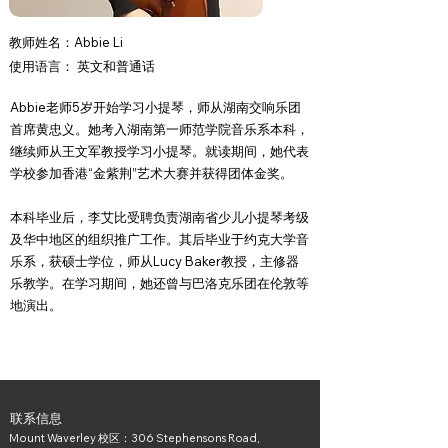
教师姓名：​
Abbie Li
使用语言：
英文​和普通话
Abbie老师5岁开始学习小提琴，师从湖南交响乐团
首席黄忠义。她考入湖南第一师范学院音乐系本科，
继续师从王文军教授学习小提琴。就读期间，她代表
学校参加香港“金紫荆”艺术大赛并获得团体金奖。
本科毕业后，李艾比受聘负责湖南省少儿小提琴考级
及华中地区的组织推广工作。其后毕业于约克大学音
乐系，获硕士学位，师从Lucy Baker教授，主修器
乐教学。在学习期间，她还曾与巴洛克乐团在伦敦等
地演出。
联系信息
Mount Waverley 校区：306 Stephensons Road,