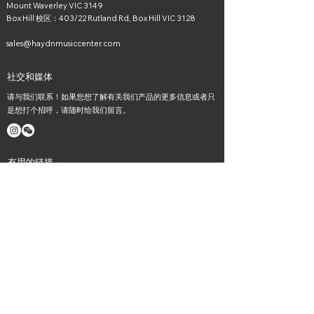
Mount Waverley VIC 3149
Box Hill 校区：403/22 Rutland Rd, Box Hill VIC 3128
sales@haydnmusiccenter.com
社交和媒体
请与我们联系！如果您想了解有关我们产品的更多信息或者只
是想打个招呼，请随时给我们留言。
有用的链接
主页
课程
​乐器
活动
消息
职业机会
关于我们
联系我们
Haydn music in Melbourne