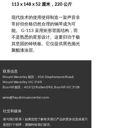
113 x 148 x 52 厘米，220 公斤
现代技术的使用使得制造一架声音非
常好但价格仍然合理的钢琴成为可
能。 G-113 采用矩形背面结构，而
不是熟悉的星形设计。这要归功于极
其坚固的铸铁板。它仅提供黑色抛光
聚酯漆涂层。
联系信息
Mount Waverley 校区：306 Stephensons Road,
Mount Waverley VIC 3149
Box Hill 校区：403/22 Rutland Rd, Box Hill VIC 3128
sales@haydnmusiccenter.com
社交和媒体
请与我们联系！如果您想了解有关我们产品的更多信息或者只
是想打个招呼，请随时给我们留言。