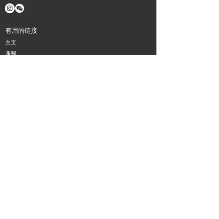
有用的链接
主页
课程
​乐器
活动
消息
职业机会
关于我们
联系我们
Haydn music in Melbourne
通讯
订阅我们的时事通讯，了解所有最新新闻和优惠。
Subscribe