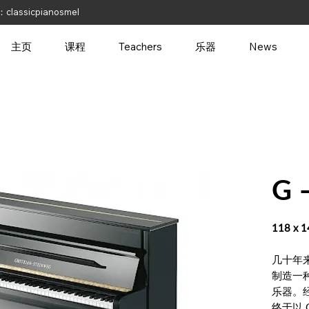
classicpianosmel
主页
课程
Teachers
乐器
News
G 
118 x 
几十年
制造一
乐器。
终于以 