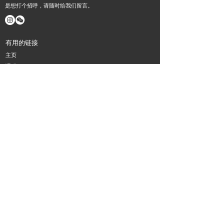
是想打个招呼，请随时给我们留言。
有用的链接
主页
课程
​乐器
活动
消息
职业机会
关于我们
联系我们
Haydn music in Melbourne
通讯
订阅我们的时事通讯，了解所有最新新闻和优惠。
Subscribe