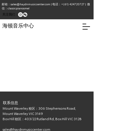
邮箱：
sales@haydnmusiccenter.com
| 电话：+(61)
424720727
| 微
信：classicpianosmel
​关注我们：
海顿音乐中心
联系信息
Mount Waverley 校区：306 Stephensons Road,
Mount Waverley VIC 3149
Box Hill 校区：403/22 Rutland Rd, Box Hill VIC 3128
sales@haydnmusiccenter.com