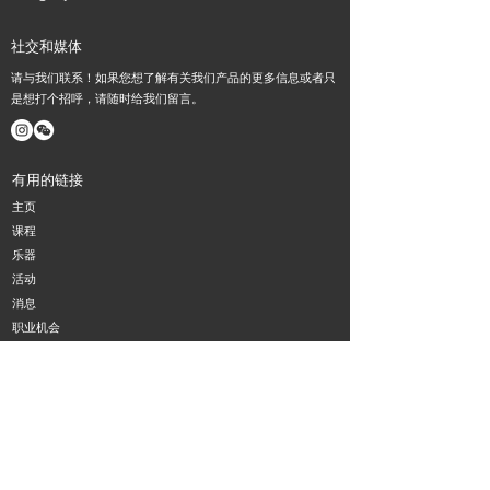
社交和媒体
请与我们联系！如果您想了解有关我们产品的更多信息或者只
是想打个招呼，请随时给我们留言。
有用的链接
主页
课程
​乐器
活动
消息
职业机会
关于我们
联系我们
Haydn music in Melbourne
通讯
订阅我们的时事通讯，了解所有最新新闻和优惠。